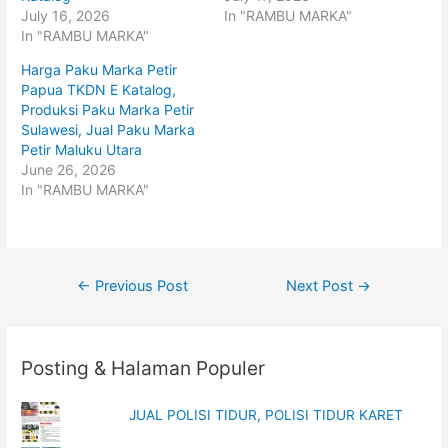
t
b
July 16, 2026
In "RAMBU MARKA"
e
o
r
o
In "RAMBU MARKA"
(
k
O
(
p
O
Harga Paku Marka Petir
e
p
Papua TKDN E Katalog,
n
e
s
n
Produksi Paku Marka Petir
i
s
n
i
Sulawesi, Jual Paku Marka
n
n
Petir Maluku Utara
e
n
w
e
June 26, 2026
w
w
i
w
In "RAMBU MARKA"
n
i
d
n
o
d
w
o
)
w
)
Post
←
Previous Post
Next Post
→
navigation
Posting & Halaman Populer
JUAL POLISI TIDUR, POLISI TIDUR KARET