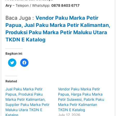
Ary
– Telepon / WhatsApp:
0878 8403 6717
Baca Juga :
Vendor Paku Marka Petir
Papua, Jual Paku Marka Petir Kalimantan,
Produksi Paku Marka Petir Maluku Utara
TKDN E Katalog
Bagikan ini:
C
C
l
l
i
i
c
c
k
k
t
t
o
o
Related
s
s
h
h
Jual Paku Marka Petir
Vendor Paku Marka Petir
a
a
r
r
Papua, Produksi Paku
Papua, Harga Paku Marka
e
e
o
o
Marka Petir Kalimantan,
Petir Sulawesi, Pabrik Paku
n
n
Supplier Paku Marka Petir
Marka Petir Kalimantan
T
F
w
a
Maluku Utara TKDN E
TKDN E Katalog
i
c
t
e
Katalog
July 17, 2026