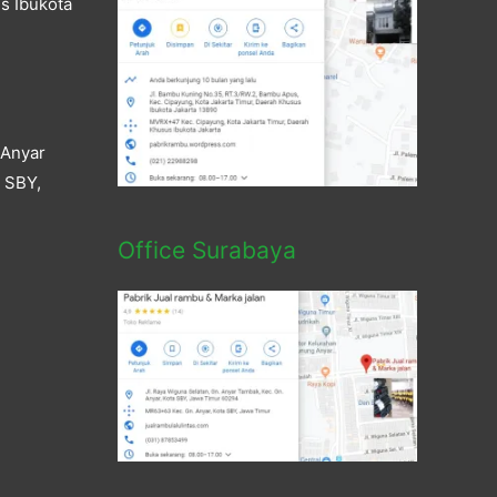
s Ibukota
 Anyar
a SBY,
Office Surabaya