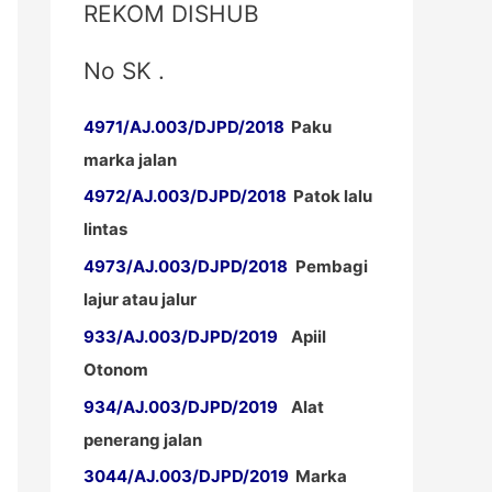
REKOM DISHUB
No SK .
4971/AJ.003/DJPD/2018
Paku
marka jalan
4972/AJ.003/DJPD/2018
Patok lalu
lintas
4973/AJ.003/DJPD/2018
Pembagi
lajur atau jalur
933/AJ.003/DJPD/2019
Apiil
Otonom
934/AJ.003/DJPD/2019
Alat
penerang jalan
3044/AJ.003/DJPD/2019
Marka