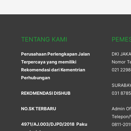
navigation
)
w
)
TENTANG KAMI
PEME
Perusahaan Perlengkapan Jalan
DKI JAK
Terpercaya yang memiliki
Nomor Te
Rekomendasi dari Kementrian
021 2298
Perhubungan
SURABA
REKOMENDASI DISHUB
031 878
NO.SK TERBARU
Admin Off
Telepon/
4971/AJ.003/DJPD/2018 Paku
0811-201