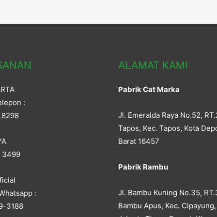
SANAN
ALAMAT KAMI
ARTA
Pabrik Cat Marka
lepon :
Jl. Emeralda Raya No.52, RT.
 8298
Tapos, Kec. Tapos, Kota Dep
YA
Barat 16457
5 3499
Pabrik Rambu
icial
Jl. Bambu Kuning No.35, RT.
Whatsapp :
Bambu Apus, Kec. Cipayung,
9-3188