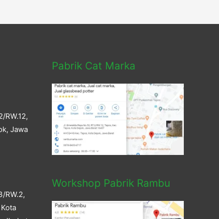
Pabrik Cat Marka
2/RW.12,
ok, Jawa
Workshop Pabrik Rambu
3/RW.2,
 Kota