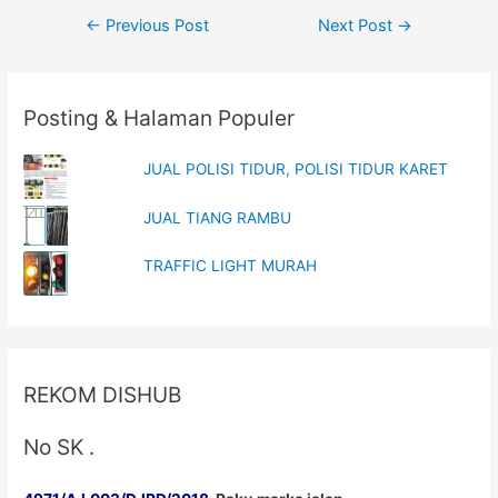
e
n
Post
w
e
←
Previous Post
Next Post
→
w
w
i
w
navigation
n
i
d
n
o
d
w
o
Posting & Halaman Populer
)
w
)
JUAL POLISI TIDUR, POLISI TIDUR KARET
JUAL TIANG RAMBU
TRAFFIC LIGHT MURAH
REKOM DISHUB
No SK .