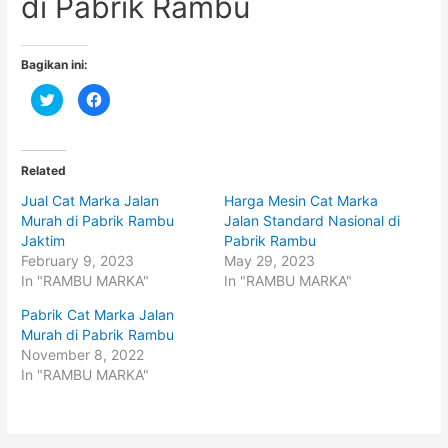
di Pabrik Rambu
Bagikan ini:
C
C
l
l
i
i
c
c
k
k
t
t
o
o
Related
s
s
h
h
Jual Cat Marka Jalan
Harga Mesin Cat Marka
a
a
r
r
Murah di Pabrik Rambu
Jalan Standard Nasional di
e
e
o
o
Jaktim
Pabrik Rambu
n
n
February 9, 2023
May 29, 2023
T
F
w
a
In "RAMBU MARKA"
In "RAMBU MARKA"
i
c
t
e
t
b
Pabrik Cat Marka Jalan
e
o
Murah di Pabrik Rambu
r
o
(
k
November 8, 2022
O
(
p
O
In "RAMBU MARKA"
e
p
n
e
s
n
i
s
n
i
n
n