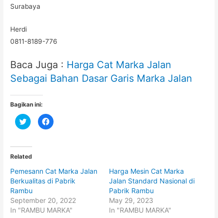
Surabaya
Herdi
0811-8189-776
Baca Juga :
Harga Cat Marka Jalan
Sebagai Bahan Dasar Garis Marka Jalan
Bagikan ini:
C
C
l
l
i
i
c
c
k
k
t
t
o
o
Related
s
s
h
h
Pemesann Cat Marka Jalan
Harga Mesin Cat Marka
a
a
r
r
Berkualitas di Pabrik
Jalan Standard Nasional di
e
e
o
o
Rambu
Pabrik Rambu
n
n
September 20, 2022
May 29, 2023
T
F
w
a
In "RAMBU MARKA"
In "RAMBU MARKA"
i
c