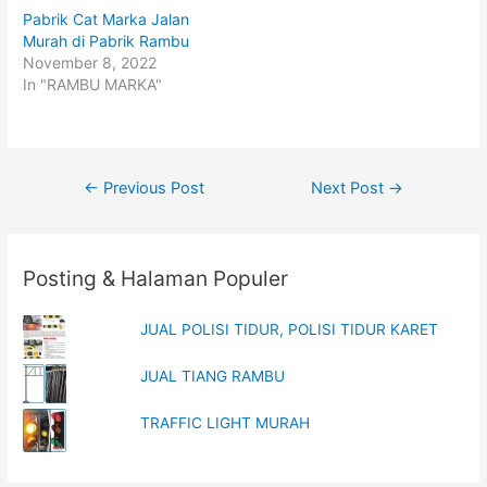
t
e
t
b
Pabrik Cat Marka Jalan
e
o
Murah di Pabrik Rambu
r
o
(
k
November 8, 2022
O
(
p
O
In "RAMBU MARKA"
e
p
n
e
s
n
i
s
n
i
n
n
e
n
Post
w
e
←
Previous Post
Next Post
→
w
w
i
w
navigation
n
i
d
n
o
d
w
o
Posting & Halaman Populer
)
w
)
JUAL POLISI TIDUR, POLISI TIDUR KARET
JUAL TIANG RAMBU
TRAFFIC LIGHT MURAH