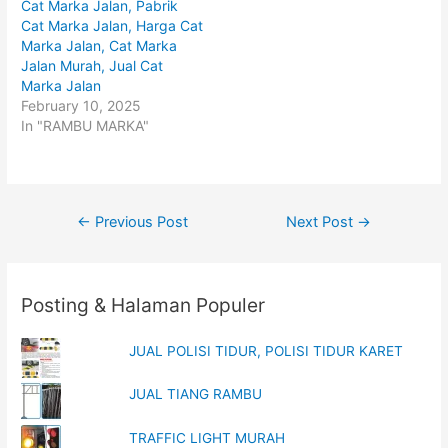
Cat Marka Jalan, Pabrik
w
a
i
c
Cat Marka Jalan, Harga Cat
t
e
t
b
Marka Jalan, Cat Marka
e
o
Jalan Murah, Jual Cat
r
o
(
k
Marka Jalan
O
(
p
O
February 10, 2025
e
p
In "RAMBU MARKA"
n
e
s
n
i
s
n
i
n
n
e
n
w
e
w
w
Post
←
Previous Post
Next Post
→
i
w
n
i
navigation
d
n
o
d
w
o
)
w
)
Posting & Halaman Populer
JUAL POLISI TIDUR, POLISI TIDUR KARET
JUAL TIANG RAMBU
TRAFFIC LIGHT MURAH