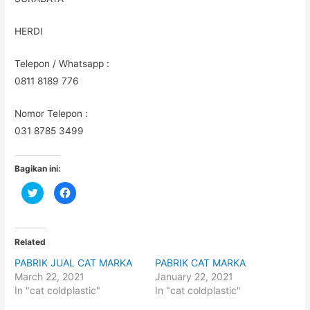
HERDI
Telepon / Whatsapp :
0811 8189 776
Nomor Telepon :
031 8785 3499
Bagikan ini:
C
C
l
l
i
i
c
c
k
k
t
t
o
o
Related
s
s
h
h
PABRIK JUAL CAT MARKA
PABRIK CAT MARKA
a
a
r
r
March 22, 2021
January 22, 2021
e
e
o
o
In "cat coldplastic"
In "cat coldplastic"
n
n
T
F