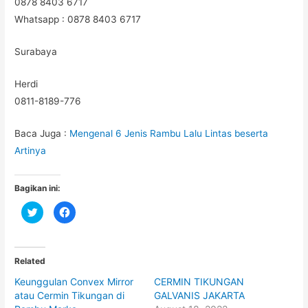
0878 8403 6717
Whatsapp : 0878 8403 6717
Surabaya
Herdi
0811-8189-776
Baca Juga :
Mengenal 6 Jenis Rambu Lalu Lintas beserta
Artinya
Bagikan ini:
C
C
l
l
i
i
c
c
k
k
t
t
o
o
Related
s
s
h
h
Keunggulan Convex Mirror
CERMIN TIKUNGAN
a
a
r
r
atau Cermin Tikungan di
GALVANIS JAKARTA
e
e