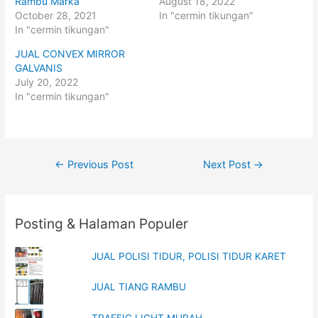
o
o
Rambu Marka
August 18, 2022
n
n
October 28, 2021
In "cermin tikungan"
T
F
w
a
In "cermin tikungan"
i
c
t
e
t
b
JUAL CONVEX MIRROR
e
o
GALVANIS
r
o
(
k
July 20, 2022
O
(
p
O
In "cermin tikungan"
e
p
n
e
s
n
i
s
n
i
n
n
e
n
Post
w
e
←
Previous Post
Next Post
→
w
w
i
w
navigation
n
i
d
n
o
d
w
o
Posting & Halaman Populer
)
w
)
JUAL POLISI TIDUR, POLISI TIDUR KARET
JUAL TIANG RAMBU
TRAFFIC LIGHT MURAH