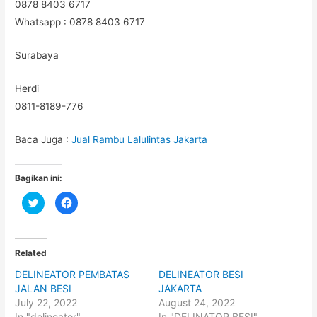
0878 8403 6717
Whatsapp : 0878 8403 6717
Surabaya
Herdi
0811-8189-776
Baca Juga :
Jual Rambu Lalulintas Jakarta
Bagikan ini:
C
C
l
l
i
i
c
c
k
k
t
t
o
o
Related
s
s
h
h
DELINEATOR PEMBATAS
DELINEATOR BESI
a
a
r
r
JALAN BESI
JAKARTA
e
e
o
o
July 22, 2022
August 24, 2022
n
n
In "delineator"
In "DELINATOR BESI"