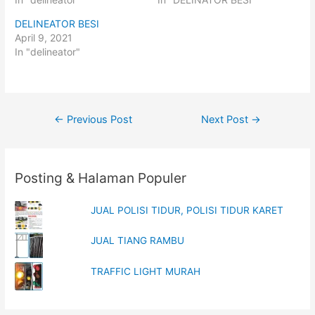
T
F
w
a
i
c
DELINEATOR BESI
t
e
t
b
April 9, 2021
e
o
In "delineator"
r
o
(
k
O
(
p
O
e
p
n
e
s
n
i
s
Post
←
Previous Post
Next Post
→
n
i
n
n
navigation
e
n
w
e
w
w
i
w
n
i
Posting & Halaman Populer
d
n
o
d
w
o
)
w
JUAL POLISI TIDUR, POLISI TIDUR KARET
)
JUAL TIANG RAMBU
TRAFFIC LIGHT MURAH