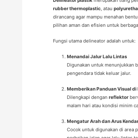
Delineator plastik
merupakan tiang pem
rubber thermoplastic
, atau
polyuretha
dirancang agar mampu menahan bentur
pilihan aman dan efisien untuk berbagai
Fungsi utama delineator adalah untuk:
Menandai Jalur Lalu Lintas
Digunakan untuk menunjukkan ba
pengendara tidak keluar jalur.
Memberikan Panduan Visual di
Dilengkapi dengan
reflektor
berw
malam hari atau kondisi minim c
Mengatur Arah dan Arus Kenda
Cocok untuk digunakan di area pr
perbaikan jalan agar lalu lintas te