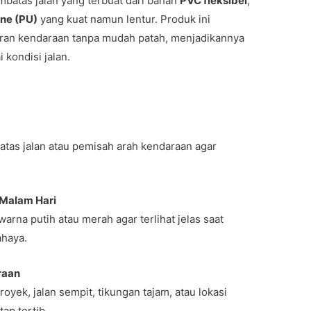
batas jalan yang terbuat dari bahan
PVC fleksibel
,
ne (PU)
yang kuat namun lentur. Produk ini
an kendaraan tanpa mudah patah, menjadikannya
 kondisi jalan.
tas jalan atau pemisah arah kendaraan agar
 Malam Hari
arna putih atau merah agar terlihat jelas saat
ahaya.
raan
oyek, jalan sempit, tikungan tajam, atau lokasi
tap tertib.