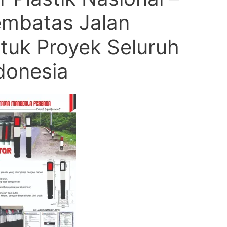
embatas Jalan
ntuk Proyek Seluruh
donesia