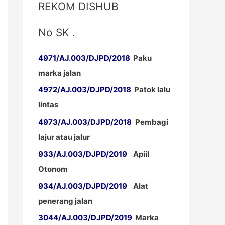
REKOM DISHUB
No SK .
4971/AJ.003/DJPD/2018
Paku
marka jalan
4972/AJ.003/DJPD/2018
Patok lalu
lintas
4973/AJ.003/DJPD/2018
Pembagi
lajur atau jalur
933/AJ.003/DJPD/2019
Apiil
Otonom
934/AJ.003/DJPD/2019
Alat
penerang jalan
3044/AJ.003/DJPD/2019
Marka