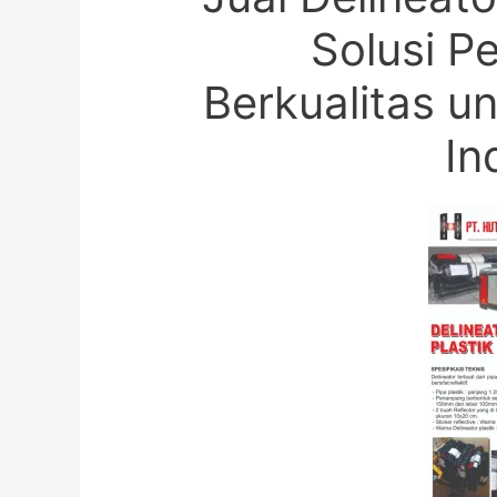
Solusi P
Berkualitas u
In