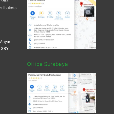
 Kota
s Ibukota
 Anyar
a SBY,
Office Surabaya