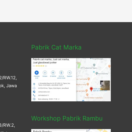
Pabrik Cat Marka
2/RW.12,
ok, Jawa
Workshop Pabrik Rambu
3/RW.2,