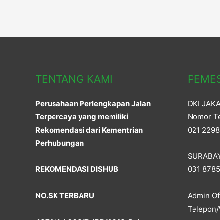
w
e
w
w
navigation
i
w
n
i
d
n
o
d
w
o
)
w
)
TENTANG KAMI
PEME
Perusahaan Perlengkapan Jalan
DKI JAK
Terpercaya yang memiliki
Nomor Te
Rekomendasi dari Kementrian
021 2298
Perhubungan
SURABA
REKOMENDASI DISHUB
031 878
NO.SK TERBARU
Admin Off
Telepon/