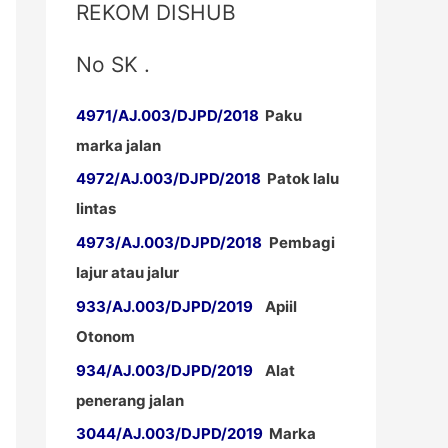
REKOM DISHUB
No SK .
4971/AJ.003/DJPD/2018
Paku
marka jalan
4972/AJ.003/DJPD/2018
Patok lalu
lintas
4973/AJ.003/DJPD/2018
Pembagi
lajur atau jalur
933/AJ.003/DJPD/2019
Apiil
Otonom
934/AJ.003/DJPD/2019
Alat
penerang jalan
3044/AJ.003/DJPD/2019
Marka