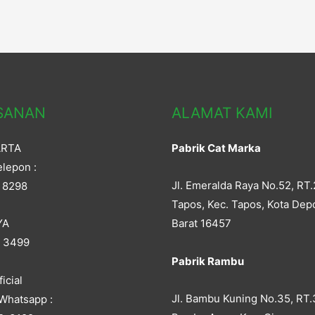
SANAN
ALAMAT KAMI
ARTA
Pabrik Cat Marka
lepon :
Jl. Emeralda Raya No.52, RT.
 8298
Tapos, Kec. Tapos, Kota Dep
YA
Barat 16457
5 3499
Pabrik Rambu
icial
Jl. Bambu Kuning No.35, RT.
Whatsapp :