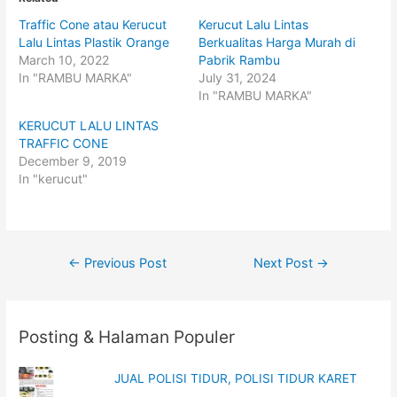
s
s
h
h
Traffic Cone atau Kerucut
Kerucut Lalu Lintas
a
a
r
r
Lalu Lintas Plastik Orange
Berkualitas Harga Murah di
e
e
o
o
March 10, 2022
Pabrik Rambu
n
n
In "RAMBU MARKA"
July 31, 2024
T
F
w
a
In "RAMBU MARKA"
i
c
t
e
t
b
KERUCUT LALU LINTAS
e
o
TRAFFIC CONE
r
o
(
k
December 9, 2019
O
(
p
O
In "kerucut"
e
p
n
e
s
n
i
s
n
i
n
n
e
n
Post
w
e
←
Previous Post
Next Post
→
w
w
i
w
navigation
n
i
d
n
o
d
w
o
Posting & Halaman Populer
)
w
)
JUAL POLISI TIDUR, POLISI TIDUR KARET