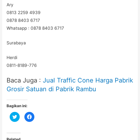
Ary
0813 2259 4939
0878 8403 6717
Whatsapp : 0878 8403 6717
Surabaya
Herdi
0811-8189-776
Baca Juga :
Jual Traffic Cone Harga Pabrik
Grosir Satuan di Pabrik Rambu
Bagikan ini:
C
C
l
l
i
i
c
c
k
k
t
t
o
o
Related