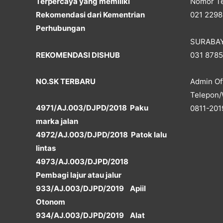
Terpercaya yang memiliki
Nomor Te
Rekomendasi dari Kementrian
021 2298
Perhubungan
SURABA
REKOMENDASI DISHUB
031 878
NO.SK TERBARU
Admin Off
Telepon/
4971/AJ.003/DJPD/2018 Paku
0811-201
marka jalan
4972/AJ.003/DJPD/2018 Patok lalu
lintas
4973/AJ.003/DJPD/2018
Pembagi lajur atau jalur
933/AJ.003/DJPD/2019 Apiil
Otonom
934/AJ.003/DJPD/2019 Alat