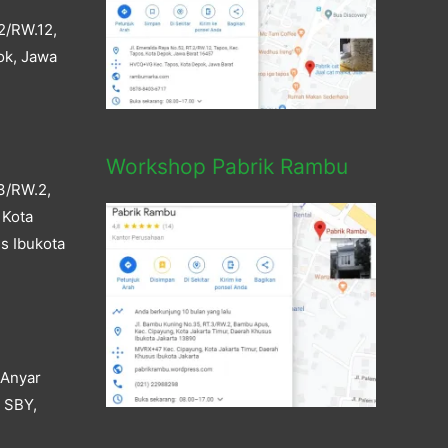
2/RW.12,
ok, Jawa
Workshop Pabrik Rambu
3/RW.2,
 Kota
s Ibukota
 Anyar
a SBY,