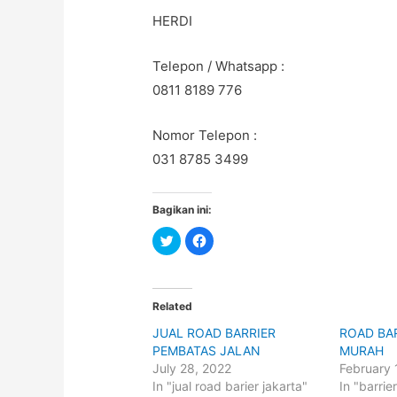
HERDI
Telepon / Whatsapp :
0811 8189 776
Nomor Telepon :
031 8785 3499
Bagikan ini:
C
C
l
l
i
i
c
c
k
k
t
t
o
o
Related
s
s
h
h
JUAL ROAD BARRIER
ROAD BA
a
a
r
r
PEMBATAS JALAN
MURAH
e
e
o
o
July 28, 2022
February 
n
n
In "jual road barier jakarta"
In "barri
T
F