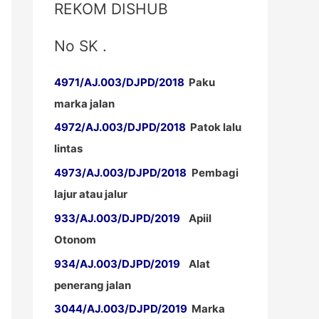
REKOM DISHUB
No SK .
4971/AJ.003/DJPD/2018
Paku
marka jalan
4972/AJ.003/DJPD/2018
Patok lalu
lintas
4973/AJ.003/DJPD/2018
Pembagi
lajur atau jalur
933/AJ.003/DJPD/2019
Apiil
Otonom
934/AJ.003/DJPD/2019
Alat
penerang jalan
3044/AJ.003/DJPD/2019
Marka