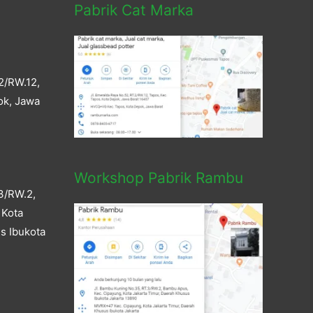
Pabrik Cat Marka
2/RW.12,
ok, Jawa
Workshop Pabrik Rambu
3/RW.2,
 Kota
s Ibukota