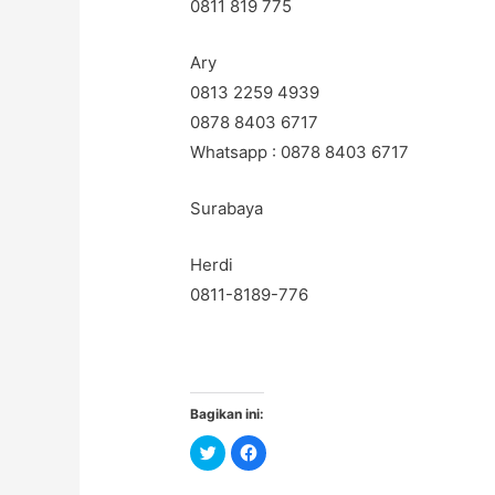
0811 819 775
Ary
0813 2259 4939
0878 8403 6717
Whatsapp : 0878 8403 6717
Surabaya
Herdi
0811-8189-776
Bagikan ini:
C
C
l
l
i
i
c
c