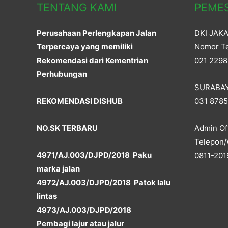
TENTANG KAMI
PEME
Perusahaan Perlengkapan Jalan
DKI JAK
Terpercaya yang memiliki
Nomor Te
Rekomendasi dari Kementrian
021 2298
Perhubungan
SURABA
REKOMENDASI DISHUB
031 878
NO.SK TERBARU
Admin Off
Telepon/
4971/AJ.003/DJPD/2018 Paku
0811-201
marka jalan
4972/AJ.003/DJPD/2018 Patok lalu
lintas
4973/AJ.003/DJPD/2018
Pembagi lajur atau jalur