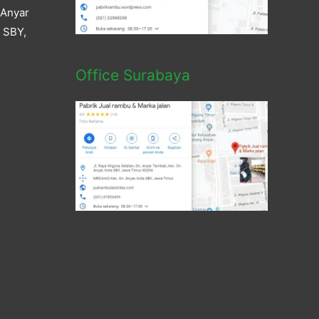
 Anyar
a SBY,
Office Surabaya