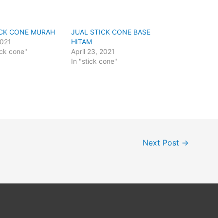
ICK CONE MURAH
JUAL STICK CONE BASE
2021
HITAM
tick cone"
April 23, 2021
In "stick cone"
Next Post
→