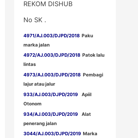
REKOM DISHUB
No SK .
4971/AJ.003/DJPD/2018
Paku
marka jalan
4972/AJ.003/DJPD/2018
Patok lalu
lintas
4973/AJ.003/DJPD/2018
Pembagi
lajur atau jalur
933/AJ.003/DJPD/2019
Apiil
Otonom
934/AJ.003/DJPD/2019
Alat
penerang jalan
3044/AJ.003/DJPD/2019
Marka