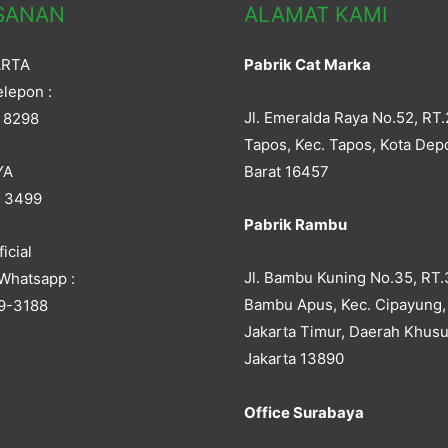
SANAN
ALAMAT KAMI
ARTA
Pabrik Cat Marka
lepon :
Jl. Emeralda Raya No.52, RT.
 8298
Tapos, Kec. Tapos, Kota Dep
YA
Barat 16457
5 3499
Pabrik Rambu
icial
Jl. Bambu Kuning No.35, RT.
Whatsapp :
Bambu Apus, Kec. Cipayung,
9-3188
Jakarta Timur, Daerah Khusu
Jakarta 13890
Office Surabaya