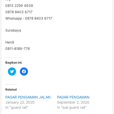
0813 2259 4939
0878 8403 6717
Whatsapp : 0878 8403 6717
Surabaya
Herdi
0811-8189-776
Bagikan ini:
C
C
l
l
i
i
c
c
k
k
t
t
o
o
Related
s
s
h
h
PAGAR PENGAMAN JALAN
PAGAR PENGAMAN
a
a
r
r
January 22, 2020
September 2, 2020
e
e
o
o
In "guard rail"
In "jual guard rail"
n
n
T
F