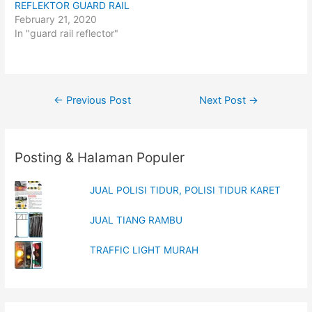
REFLEKTOR GUARD RAIL
w
a
i
c
February 21, 2020
t
e
t
b
In "guard rail reflector"
e
o
r
o
(
k
O
(
p
O
e
p
n
e
Post
s
n
←
Previous Post
Next Post
→
i
s
n
i
navigation
n
n
e
n
w
e
w
w
Posting & Halaman Populer
i
w
n
i
d
n
o
d
w
o
JUAL POLISI TIDUR, POLISI TIDUR KARET
)
w
)
JUAL TIANG RAMBU
TRAFFIC LIGHT MURAH