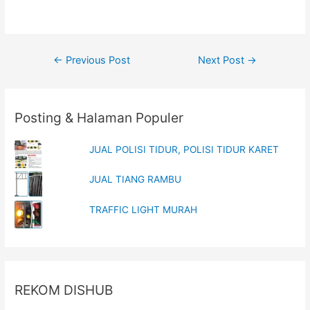
w
e
w
w
i
w
n
i
d
n
o
d
w
o
Post
←
Previous Post
Next Post
→
)
w
)
navigation
Posting & Halaman Populer
JUAL POLISI TIDUR, POLISI TIDUR KARET
JUAL TIANG RAMBU
TRAFFIC LIGHT MURAH
REKOM DISHUB