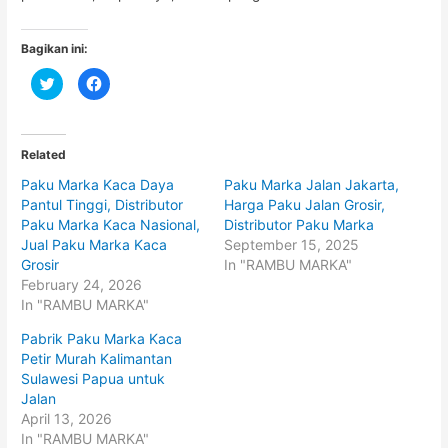
Bagikan ini:
C
C
l
l
i
i
c
c
k
k
t
t
o
o
Related
s
s
h
h
Paku Marka Kaca Daya
Paku Marka Jalan Jakarta,
a
a
r
r
Pantul Tinggi, Distributor
Harga Paku Jalan Grosir,
e
e
o
o
Paku Marka Kaca Nasional,
Distributor Paku Marka
n
n
Jual Paku Marka Kaca
September 15, 2025
T
F
w
a
Grosir
In "RAMBU MARKA"
i
c
t
e
February 24, 2026
t
b
In "RAMBU MARKA"
e
o
r
o
(
k
Pabrik Paku Marka Kaca
O
(
p
O
Petir Murah Kalimantan
e
p
Sulawesi Papua untuk
n
e
s
n
Jalan
i
s
n
i
April 13, 2026
n
n
In "RAMBU MARKA"
e
n