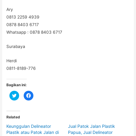
Ary
0813 2259 4939
0878 8403 6717
Whatsapp : 0878 8403 6717
Surabaya
Herdi
0811-8189-776
Bagikan ini:
C
C
l
l
i
i
c
c
k
k
t
t
o
o
Related
s
s
h
h
Keunggulan Delineator
Jual Patok Jalan Plastik
a
a
r
r
Plastik atau Patok Jalan di
Papua, Jual Delineator
e
e