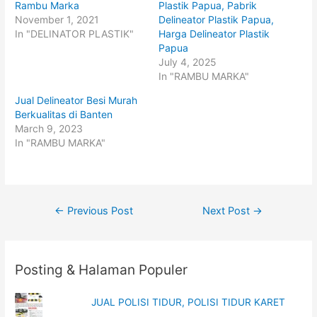
o
o
Rambu Marka
Plastik Papua, Pabrik
n
n
November 1, 2021
Delineator Plastik Papua,
T
F
w
a
In "DELINATOR PLASTIK"
Harga Delineator Plastik
i
c
t
e
Papua
t
b
July 4, 2025
e
o
r
o
In "RAMBU MARKA"
(
k
O
(
p
O
Jual Delineator Besi Murah
e
p
Berkualitas di Banten
n
e
s
n
March 9, 2023
i
s
n
i
In "RAMBU MARKA"
n
n
e
n
w
e
w
w
i
w
n
i
d
n
Post
o
d
←
Previous Post
Next Post
→
w
o
)
w
navigation
)
Posting & Halaman Populer
JUAL POLISI TIDUR, POLISI TIDUR KARET