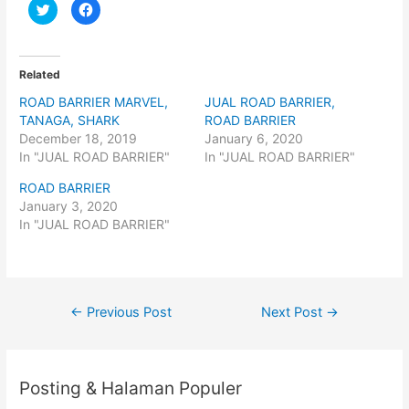
C
C
l
l
i
i
c
c
k
k
t
t
o
o
Related
s
s
h
h
ROAD BARRIER MARVEL,
JUAL ROAD BARRIER,
a
a
r
r
TANAGA, SHARK
ROAD BARRIER
e
e
o
o
December 18, 2019
January 6, 2020
n
n
In "JUAL ROAD BARRIER"
In "JUAL ROAD BARRIER"
T
F
w
a
i
c
ROAD BARRIER
t
e
t
b
January 3, 2020
e
o
In "JUAL ROAD BARRIER"
r
o
(
k
O
(
p
O
e
p
n
e
s
n
i
s
Post
←
Previous Post
Next Post
→
n
i
n
n
navigation
e
n
w
e
w
w
i
w
n
i
Posting & Halaman Populer
d
n
o
d