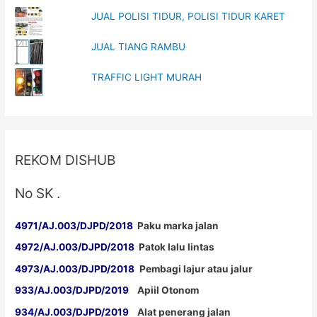
w
o
)
w
JUAL POLISI TIDUR, POLISI TIDUR KARET
)
JUAL TIANG RAMBU
TRAFFIC LIGHT MURAH
REKOM DISHUB
No SK .
4971/AJ.003/DJPD/2018
Paku marka jalan
4972/AJ.003/DJPD/2018
Patok lalu lintas
4973/AJ.003/DJPD/2018
Pembagi lajur atau jalur
933/AJ.003/DJPD/2019
Apiil Otonom
934/AJ.003/DJPD/2019
Alat penerang jalan