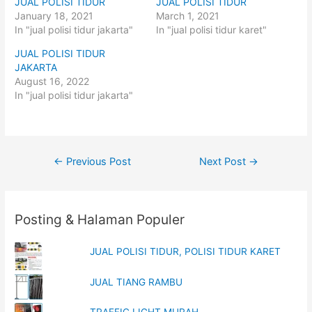
JUAL POLISI TIDUR
JUAL POLISI TIDUR
a
a
r
r
January 18, 2021
March 1, 2021
e
e
o
o
In "jual polisi tidur jakarta"
In "jual polisi tidur karet"
n
n
T
F
JUAL POLISI TIDUR
w
a
i
c
JAKARTA
t
e
t
b
August 16, 2022
e
o
In "jual polisi tidur jakarta"
r
o
(
k
O
(
p
O
e
p
n
e
s
n
i
s
Post
←
Previous Post
Next Post
→
n
i
n
n
navigation
e
n
w
e
w
w
i
w
n
i
Posting & Halaman Populer
d
n
o
d
w
o
)
w
JUAL POLISI TIDUR, POLISI TIDUR KARET
)
JUAL TIANG RAMBU