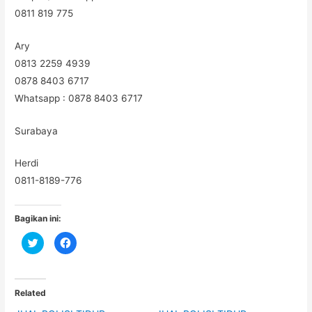
0811 819 775
Ary
0813 2259 4939
0878 8403 6717
Whatsapp : 0878 8403 6717
Surabaya
Herdi
0811-8189-776
Bagikan ini:
C
C
l
l
i
i
c
c
k
k
t
t
o
o
Related
s
s
h
h