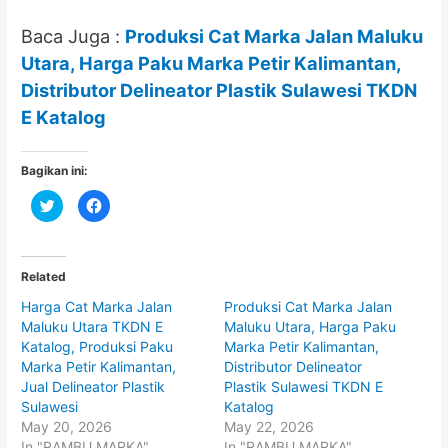
Baca Juga :
Produksi Cat Marka Jalan Maluku
Utara, Harga Paku Marka Petir Kalimantan,
Distributor Delineator Plastik Sulawesi TKDN
E Katalog
Bagikan ini:
C
C
l
l
i
i
c
c
k
k
t
t
o
o
Related
s
s
h
h
Harga Cat Marka Jalan
Produksi Cat Marka Jalan
a
a
r
r
Maluku Utara TKDN E
Maluku Utara, Harga Paku
e
e
o
o
Katalog, Produksi Paku
Marka Petir Kalimantan,
n
n
Marka Petir Kalimantan,
Distributor Delineator
T
F
w
a
Jual Delineator Plastik
Plastik Sulawesi TKDN E
i
c
t
e
Sulawesi
Katalog
t
b
May 20, 2026
May 22, 2026
e
o
r
o
In "RAMBU MARKA"
In "RAMBU MARKA"