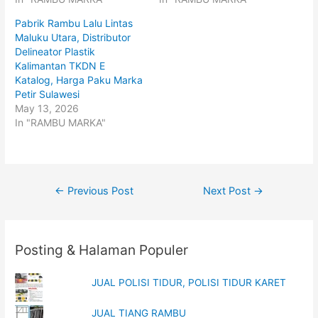
(
k
O
(
p
O
Pabrik Rambu Lalu Lintas
e
p
Maluku Utara, Distributor
n
e
s
n
Delineator Plastik
i
s
n
i
Kalimantan TKDN E
n
n
Katalog, Harga Paku Marka
e
n
w
e
Petir Sulawesi
w
w
i
w
May 13, 2026
n
i
In "RAMBU MARKA"
d
n
o
d
w
o
)
w
)
Post
←
Previous Post
Next Post
→
navigation
Posting & Halaman Populer
JUAL POLISI TIDUR, POLISI TIDUR KARET
JUAL TIANG RAMBU