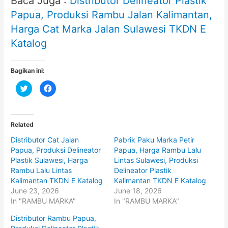
Baca Juga :
Distributor Delineator Plastik
Papua, Produksi Rambu Jalan Kalimantan,
Harga Cat Marka Jalan Sulawesi TKDN E
Katalog
Bagikan ini:
C
C
l
l
i
i
c
c
k
k
t
t
o
o
Related
s
s
h
h
Distributor Cat Jalan
Pabrik Paku Marka Petir
a
a
r
r
Papua, Produksi Delineator
Papua, Harga Rambu Lalu
e
e
o
o
Plastik Sulawesi, Harga
Lintas Sulawesi, Produksi
n
n
Rambu Lalu Lintas
Delineator Plastik
T
F
w
a
Kalimantan TKDN E Katalog
Kalimantan TKDN E Katalog
i
c
t
e
June 23, 2026
June 18, 2026
t
b
In "RAMBU MARKA"
In "RAMBU MARKA"
e
o
r
o
(
k
Distributor Rambu Papua,
O
(
p
O