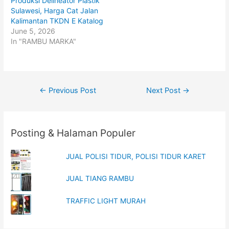
Produksi Delineator Plastik
e
p
Sulawesi, Harga Cat Jalan
n
e
s
n
Kalimantan TKDN E Katalog
i
s
n
i
June 5, 2026
n
n
In "RAMBU MARKA"
e
n
w
e
w
w
i
w
n
i
d
n
o
d
w
o
Post
←
Previous Post
Next Post
→
)
w
)
navigation
Posting & Halaman Populer
JUAL POLISI TIDUR, POLISI TIDUR KARET
JUAL TIANG RAMBU
TRAFFIC LIGHT MURAH