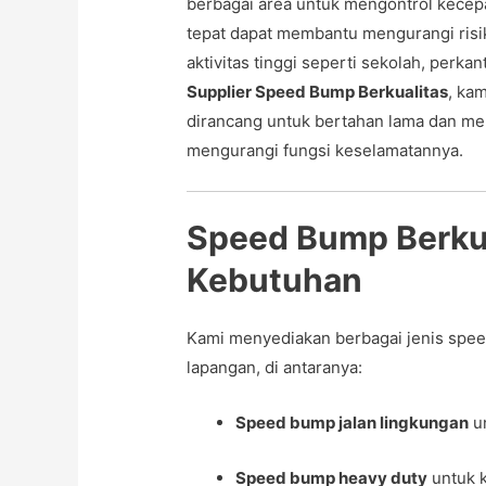
berbagai area untuk mengontrol kece
tepat dapat membantu mengurangi risi
aktivitas tinggi seperti sekolah, perka
Supplier Speed Bump Berkualitas
, ka
dirancang untuk bertahan lama dan m
mengurangi fungsi keselamatannya.
Speed Bump Berkua
Kebutuhan
Kami menyediakan berbagai jenis spe
lapangan, di antaranya:
Speed bump jalan lingkungan
u
Speed bump heavy duty
untuk k