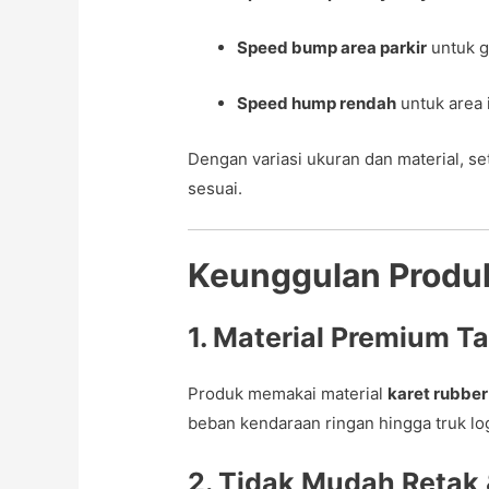
Speed bump area parkir
untuk g
Speed hump rendah
untuk area 
Dengan variasi ukuran dan material, s
sesuai.
Keunggulan Produ
1. Material Premium 
Produk memakai material
karet rubber 
beban kendaraan ringan hingga truk log
2. Tidak Mudah Retak