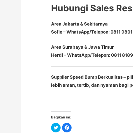
Hubungi Sales Re
Area Jakarta & Sekitarnya
Sofie – WhatsApp/Telepon: 0811 9801
Area Surabaya & Jawa Timur
Herdi – WhatsApp/Telepon: 0811 8189
Supplier Speed Bump Berkualitas – pi
lebih aman, tertib, dan nyaman bagi p
Bagikan ini:
C
C
l
l