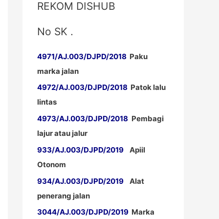
REKOM DISHUB
No SK .
4971/AJ.003/DJPD/2018
Paku
marka jalan
4972/AJ.003/DJPD/2018
Patok lalu
lintas
4973/AJ.003/DJPD/2018
Pembagi
lajur atau jalur
933/AJ.003/DJPD/2019
Apiil
Otonom
934/AJ.003/DJPD/2019
Alat
penerang jalan
3044/AJ.003/DJPD/2019
Marka