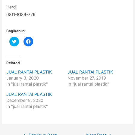
Herdi
0811-8189-776
Bagikan ini:
C
C
l
l
i
i
c
c
k
k
t
t
o
o
Related
s
s
h
h
JUAL RANTAI PLASTIK
JUAL RANTAI PLASTIK
a
a
r
r
January 3, 2020
November 27, 2019
e
e
o
o
In "jual rantai plastik"
In "jual rantai plastik"
n
n
T
F
JUAL RANTAI PLASTIK
w
a
i
c
December 8, 2020
t
e
t
b
In "jual rantai plastik"
e
o
r
o
(
k
O
(
p
O
e
p
n
e
Post
s
n