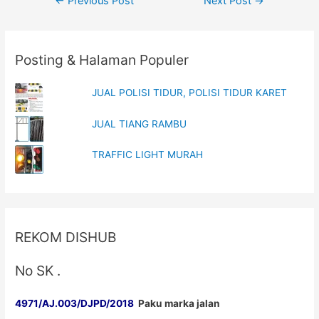
←
Previous Post
Next Post
→
i
s
n
i
navigation
n
n
e
n
w
e
w
w
Posting & Halaman Populer
i
w
n
i
d
n
o
d
w
o
JUAL POLISI TIDUR, POLISI TIDUR KARET
)
w
)
JUAL TIANG RAMBU
TRAFFIC LIGHT MURAH
REKOM DISHUB
No SK .
4971/AJ.003/DJPD/2018
Paku marka jalan