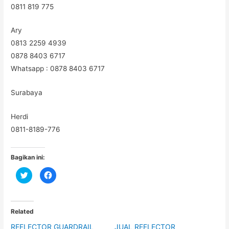
0811 819 775
Ary
0813 2259 4939
0878 8403 6717
Whatsapp : 0878 8403 6717
Surabaya
Herdi
0811-8189-776
Bagikan ini:
C
C
l
l
i
i
c
c
k
k
t
t
o
o
Related
s
s
h
h
REFLECTOR GUARDRAIL
JUAL REFLECTOR
a
a