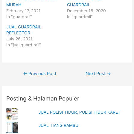
r
r
MURAH
GUARDRAIL
e
e
o
o
February 17, 2021
December 18, 2020
n
n
In "guardrail"
In "guardrail"
T
F
w
a
i
c
JUAL GUARDRAIL
t
e
t
b
REFLECTOR
e
o
July 26, 2021
r
o
(
k
In "jual guard rail"
O
(
p
O
e
p
n
e
s
n
i
s
n
i
Post
n
n
←
Previous Post
Next Post
→
e
n
w
e
navigation
w
w
i
w
n
i
d
n
o
d
Posting & Halaman Populer
w
o
)
w
)
JUAL POLISI TIDUR, POLISI TIDUR KARET
JUAL TIANG RAMBU