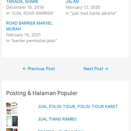
r
r
TANAGA, SHARK
JALAN
e
e
o
o
December 18, 2019
February 12, 2020
n
n
In "JUAL ROAD BARRIER"
In "jual road barier jakarta"
T
F
w
a
i
c
ROAD BARRIER MARVEL
t
e
t
b
MURAH
e
o
February 19, 2021
r
o
(
k
In "barrier pembatas jalan"
O
(
p
O
e
p
n
e
s
n
i
s
n
i
Post
n
n
←
Previous Post
Next Post
→
e
n
w
e
navigation
w
w
i
w
n
i
d
n
o
d
Posting & Halaman Populer
w
o
)
w
)
JUAL POLISI TIDUR, POLISI TIDUR KARET
JUAL TIANG RAMBU