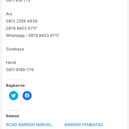
0811 819 775
Ary
0813 2259 4939
0878 8403 6717
Whatsapp : 0878 8403 6717
Surabaya
Herdi
0811-8189-776
Bagikan ini:
C
C
l
l
i
i
c
c
k
k
t
t
o
o
Related
s
s
h
h
ROAD BARRIER MARVEL,
BARRIER PEMBATAS
a
a