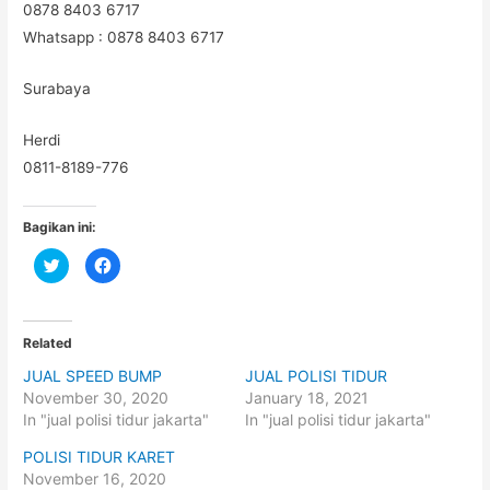
0878 8403 6717
Whatsapp : 0878 8403 6717
Surabaya
Herdi
0811-8189-776
Bagikan ini:
C
C
l
l
i
i
c
c
k
k
t
t
o
o
Related
s
s
h
h
JUAL SPEED BUMP
JUAL POLISI TIDUR
a
a
r
r
November 30, 2020
January 18, 2021
e
e
o
o
In "jual polisi tidur jakarta"
In "jual polisi tidur jakarta"
n
n
T
F
POLISI TIDUR KARET
w
a
i
c
November 16, 2020
t
e