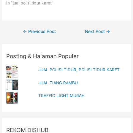
t
b
In "jual polisi tidur karet"
e
o
r
o
(
k
O
(
p
O
e
p
n
e
Post
s
n
←
Previous Post
Next Post
→
i
s
n
i
navigation
n
n
e
n
w
e
w
w
Posting & Halaman Populer
i
w
n
i
d
n
o
d
w
o
JUAL POLISI TIDUR, POLISI TIDUR KARET
)
w
)
JUAL TIANG RAMBU
TRAFFIC LIGHT MURAH
REKOM DISHUB