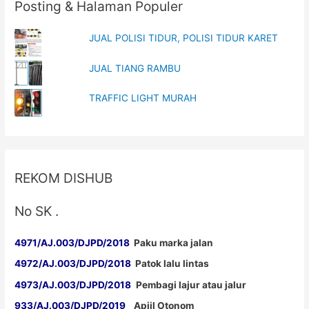
o
d
Posting & Halaman Populer
w
o
)
w
)
JUAL POLISI TIDUR, POLISI TIDUR KARET
JUAL TIANG RAMBU
TRAFFIC LIGHT MURAH
REKOM DISHUB
No SK .
4971/AJ.003/DJPD/2018
Paku marka jalan
4972/AJ.003/DJPD/2018
Patok lalu lintas
4973/AJ.003/DJPD/2018
Pembagi lajur atau jalur
933/AJ.003/DJPD/2019
Apiil Otonom