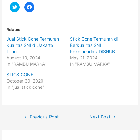
C
C
l
l
i
i
c
c
k
k
t
t
o
o
Related
s
s
h
h
Jual Stick Cone Termurah
Stick Cone Termurah di
a
a
r
r
Kualitas SNI di Jakarta
Berkualitas SNI
e
e
o
o
Timur
Rekomendasi DISHUB
n
n
August 19, 2024
May 21, 2024
T
F
w
a
In "RAMBU MARKA"
In "RAMBU MARKA"
i
c
t
e
t
b
STICK CONE
e
o
October 30, 2020
r
o
(
k
In "jual stick cone"
O
(
p
O
e
p
n
e
s
n
i
s
n
i
Post
n
n
←
Previous Post
Next Post
→
e
n
w
e
navigation
w
w
i
w
n
i
d
n