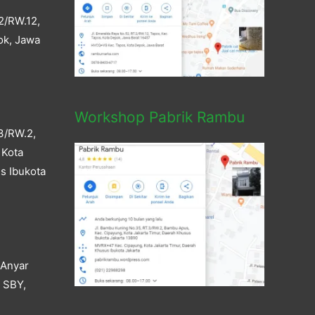
2/RW.12,
ok, Jawa
Workshop Pabrik Rambu
3/RW.2,
 Kota
s Ibukota
 Anyar
a SBY,