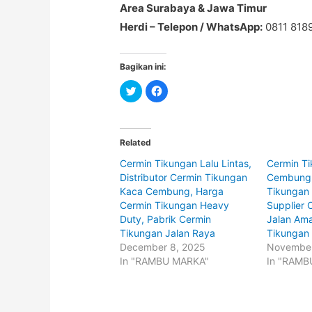
Area Surabaya & Jawa Timur
Herdi – Telepon / WhatsApp:
0811 818
Bagikan ini:
C
C
l
l
i
i
c
c
k
k
t
t
o
o
Related
s
s
h
h
Cermin Tikungan Lalu Lintas,
Cermin T
a
a
r
r
Distributor Cermin Tikungan
Cembung,
e
e
o
o
Kaca Cembung, Harga
Tikungan 
n
n
Cermin Tikungan Heavy
Supplier 
T
F
w
a
Duty, Pabrik Cermin
Jalan Ama
i
c
t
e
Tikungan Jalan Raya
Tikungan
t
b
December 8, 2025
November
e
o
r
o
In "RAMBU MARKA"
In "RAMB
(
k
O
(
p
O
e
p
n
e
s
n