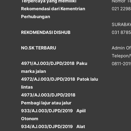
Terpercaya yang memiliki
Nomor Te
Rekomendasi dari Kementrian
021 2298
Perhubungan
SURABA
REKOMENDASI DISHUB
031 878
NO.SK TERBARU
Admin Off
Telepon/
4971/AJ.003/DJPD/2018 Paku
0811-201
marka jalan
4972/AJ.003/DJPD/2018 Patok lalu
lintas
4973/AJ.003/DJPD/2018
Pembagi lajur atau jalur
933/AJ.003/DJPD/2019 Apiil
Otonom
934/AJ.003/DJPD/2019 Alat