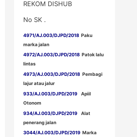
REKOM DISHUB
No SK .
4971/AJ.003/DJPD/2018
Paku
marka jalan
4972/AJ.003/DJPD/2018
Patok lalu
lintas
4973/AJ.003/DJPD/2018
Pembagi
lajur atau jalur
933/AJ.003/DJPD/2019
Apiil
Otonom
934/AJ.003/DJPD/2019
Alat
penerang jalan
3044/AJ.003/DJPD/2019
Marka