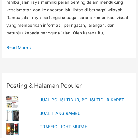
rambu jalan raya memiliki peran penting dalam mendukung
keselamatan dan kelancaran lalu lintas di berbagai wilayah.
Rambu jalan raya berfungsi sebagai sarana komunikasi visual
yang memberikan informasi, peringatan, larangan, dan
petunjuk kepada pengguna jalan. Oleh karena itu, …
Agen
Read More »
Rambu
Lalu
Lintas
SNI,
Posting & Halaman Populer
Jual
Perlengkapan
JUAL POLISI TIDUR, POLISI TIDUR KARET
Lalu
Lintas,
JUAL TIANG RAMBU
Pabrik
Rambu
TRAFFIC LIGHT MURAH
Jalan