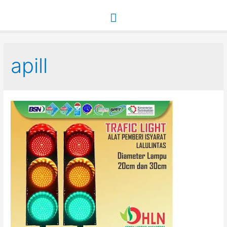
Main
Menu
apill