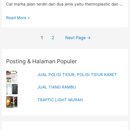
Cat marka jalan terdiri dari dua jenis yaitu thermoplastic dan …
JUAL
Read More »
CAT
COLDPLASTIC
Posts
1
2
Next Page
→
JAKARTA
navigation
Posting & Halaman Populer
JUAL POLISI TIDUR, POLISI TIDUR KARET
JUAL TIANG RAMBU
TRAFFIC LIGHT MURAH