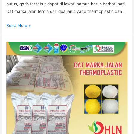
putus, garis tersebut dapat di lewati namun harus berhati hati.
Cat marka jalan terdiri dari dua jenis yaitu thermoplastic dan …
PABRIK
Read More »
CAT
COLDPLASTIC
JAKARTA