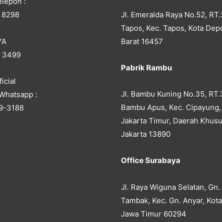
lepon :
Jl. Emeralda Raya No.52, RT.
 8298
Tapos, Kec. Tapos, Kota Dep
YA
Barat 16457
5 3499
Pabrik Rambu
icial
Jl. Bambu Kuning No.35, RT.
Whatsapp :
Bambu Apus, Kec. Cipayung,
9-3188
Jakarta Timur, Daerah Khusu
Jakarta 13890
Office Surabaya
Jl. Raya Wiguna Selatan, Gn.
Tambak, Kec. Gn. Anyar, Kot
Jawa Timur 60294