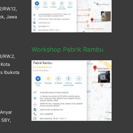
2/RW.12,
ok, Jawa
Workshop Pabrik Rambu
3/RW.2,
 Kota
s Ibukota
 Anyar
a SBY,