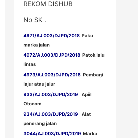
REKOM DISHUB
No SK .
4971/AJ.003/DJPD/2018
Paku
marka jalan
4972/AJ.003/DJPD/2018
Patok lalu
lintas
4973/AJ.003/DJPD/2018
Pembagi
lajur atau jalur
933/AJ.003/DJPD/2019
Apiil
Otonom
934/AJ.003/DJPD/2019
Alat
penerang jalan
3044/AJ.003/DJPD/2019
Marka