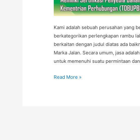
Kami adalah sebuah perusahan yang be
berkategorikan perlengkapan rambu la
berkaitan dengan judul diatas ada bai
Marka Jalan. Secara umum, jasa adalah
untuk memenuhi suatu permintaan dan
JASA
Read More »
CAT
MARKA