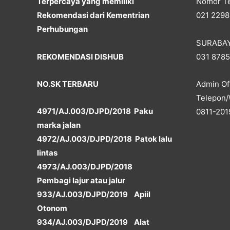
Terpercaya yang memiliki
Nomor Te
Rekomendasi dari Kementrian
021 2298
Perhubungan
SURABA
REKOMENDASI DISHUB
031 878
NO.SK TERBARU
Admin Off
Telepon/
4971/AJ.003/DJPD/2018 Paku
0811-201
marka jalan
4972/AJ.003/DJPD/2018 Patok lalu
lintas
4973/AJ.003/DJPD/2018
Pembagi lajur atau jalur
933/AJ.003/DJPD/2019 Apiil
Otonom
934/AJ.003/DJPD/2019 Alat