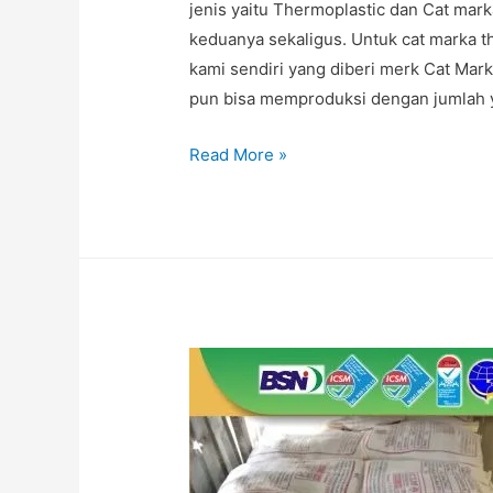
jenis yaitu Thermoplastic dan Cat mar
keduanya sekaligus. Untuk cat marka t
kami sendiri yang diberi merk Cat Ma
pun bisa memproduksi dengan jumlah 
JUAL
Read More »
CAT
THERMOPLASTIC
JAKARTA