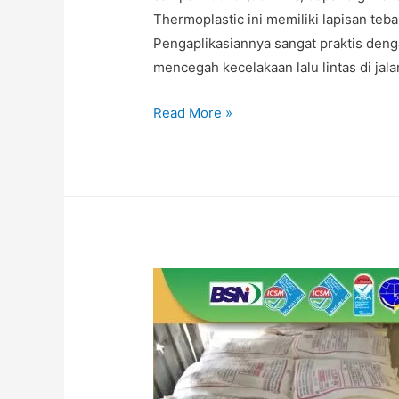
Thermoplastic ini memiliki lapisan tebal
Pengaplikasiannya sangat praktis deng
mencegah kecelakaan lalu lintas di jal
Jual
Read More »
Cat
Thermoplastic
|
Cat
Marka
Thermoplastic
|
Jual
Cat
Marka