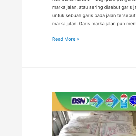
marka jalan, atau sering disebut garis 
untuk sebuah garis pada jalan tersebut
marka jalan. Garis marka jalan pun mem
Mengapa
Read More »
Produk
Cat
Marka
Jalan
ditempat
Kami
Berkualitas?