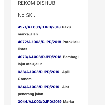
REKOM DISHUB
No SK .
4971/AJ.003/DJPD/2018
Paku
marka jalan
4972/AJ.003/DJPD/2018
Patok lalu
lintas
4973/AJ.003/DJPD/2018
Pembagi
lajur atau jalur
933/AJ.003/DJPD/2019
Apiil
Otonom
934/AJ.003/DJPD/2019
Alat
penerang jalan
3044/AJ.003/DJPD/2019
Marka