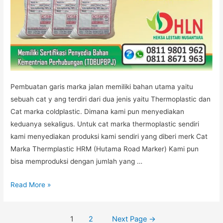
Pembuatan garis marka jalan memiliki bahan utama yaitu
sebuah cat y ang terdiri dari dua jenis yaitu Thermoplastic dan
Cat marka coldplastic. Dimana kami pun menyediakan
keduanya sekaligus. Untuk cat marka thermoplastic sendiri
kami menyediakan produksi kami sendiri yang diberi merk Cat
Marka Thermplastic HRM (Hutama Road Marker) Kami pun
bisa memproduksi dengan jumlah yang …
JUAL
Read More »
CAT
THERMOPLASTIC
Posts
1
2
Next Page
→
JAKARTA