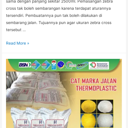
sama dengan panjang sekitar 2500ml. Pemasangan zebra
cross tak boleh sembarangan karena terdapat aturannya
tersendiri. Pembuatannya pun tak boleh dilakukan di
sembarang jalan. Tujuannya pun agar ukuran zebra cross
tersebut …
Aturan
Read More »
Pembuatan
Marka
Jalan
Zebra
Cross