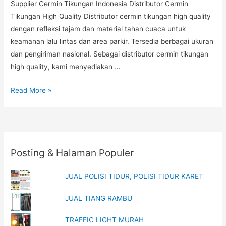
Supplier Cermin Tikungan Indonesia Distributor Cermin
Tikungan High Quality Distributor cermin tikungan high quality
dengan refleksi tajam dan material tahan cuaca untuk
keamanan lalu lintas dan area parkir. Tersedia berbagai ukuran
dan pengiriman nasional. Sebagai distributor cermin tikungan
high quality, kami menyediakan …
Cermin
Read More »
Tikungan
Jalan
Perbukitan,
Distributor
Posting & Halaman Populer
Cermin
Tikungan
JUAL POLISI TIDUR, POLISI TIDUR KARET
High
Quality,
JUAL TIANG RAMBU
Harga
Cermin
TRAFFIC LIGHT MURAH