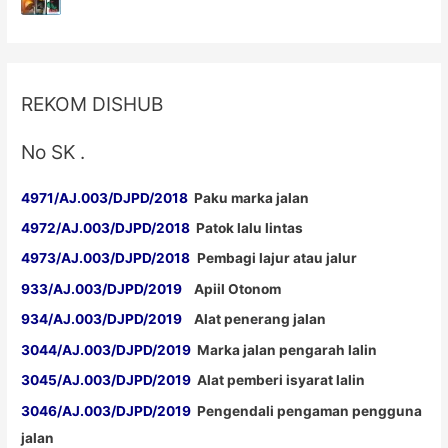
Tikungan
Jumbo,
Supplier
Cermin
REKOM DISHUB
Tikungan
Indonesia
No SK .
4971/AJ.003/DJPD/2018
Paku marka jalan
4972/AJ.003/DJPD/2018
Patok lalu lintas
4973/AJ.003/DJPD/2018
Pembagi lajur atau jalur
933/AJ.003/DJPD/2019
Apiil Otonom
934/AJ.003/DJPD/2019
Alat penerang jalan
3044/AJ.003/DJPD/2019
Marka jalan pengarah lalin
3045/AJ.003/DJPD/2019
Alat pemberi isyarat lalin
3046/AJ.003/DJPD/2019
Pengendali pengaman pengguna
jalan