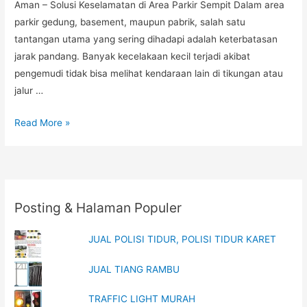
Aman – Solusi Keselamatan di Area Parkir Sempit Dalam area
parkir gedung, basement, maupun pabrik, salah satu
tantangan utama yang sering dihadapi adalah keterbatasan
jarak pandang. Banyak kecelakaan kecil terjadi akibat
pengemudi tidak bisa melihat kendaraan lain di tikungan atau
jalur …
Cermin
Read More »
Tikungan
Parkir
Aman,
Cermin
Posting & Halaman Populer
Tikungan
Outdoor,
JUAL POLISI TIDUR, POLISI TIDUR KARET
Harga
Cermin
JUAL TIANG RAMBU
Tikungan
Lengkap
TRAFFIC LIGHT MURAH