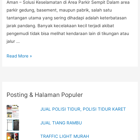
Aman – Solusi Keselamatan di Area Parkir Sempit Dalam area
parkir gedung, basement, maupun pabrik, salah satu
tantangan utama yang sering dihadapi adalah keterbatasan
jarak pandang. Banyak kecelakaan kecil terjadi akibat
pengemudi tidak bisa melihat kendaraan lain di tikungan atau
jalur …
Cermin
Read More »
Tikungan
Parkir
Aman,
Cermin
Posting & Halaman Populer
Tikungan
Outdoor,
JUAL POLISI TIDUR, POLISI TIDUR KARET
Harga
Cermin
JUAL TIANG RAMBU
Tikungan
Lengkap
TRAFFIC LIGHT MURAH