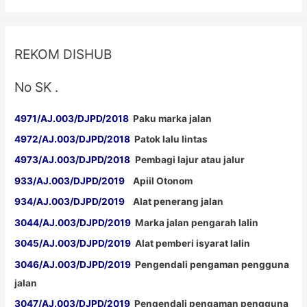
Rubber,
Distributor
Traffic
REKOM DISHUB
Cone
Terjangkau
No SK .
4971/AJ.003/DJPD/2018
Paku marka jalan
4972/AJ.003/DJPD/2018
Patok lalu lintas
4973/AJ.003/DJPD/2018
Pembagi lajur atau jalur
933/AJ.003/DJPD/2019
Apiil Otonom
934/AJ.003/DJPD/2019
Alat penerang jalan
3044/AJ.003/DJPD/2019
Marka jalan pengarah lalin
3045/AJ.003/DJPD/2019
Alat pemberi isyarat lalin
3046/AJ.003/DJPD/2019
Pengendali pengaman pengguna
jalan
3047/AJ.003/DJPD/2019
Pengendali pengaman pengguna