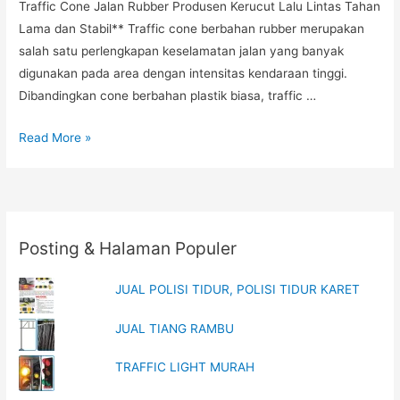
Traffic Cone Jalan Rubber Produsen Kerucut Lalu Lintas Tahan
Lama dan Stabil** Traffic cone berbahan rubber merupakan
salah satu perlengkapan keselamatan jalan yang banyak
digunakan pada area dengan intensitas kendaraan tinggi.
Dibandingkan cone berbahan plastik biasa, traffic …
Cone
Read More »
Jalan
Karet
Tebal,
Harga
Posting & Halaman Populer
Traffic
Cone
JUAL POLISI TIDUR, POLISI TIDUR KARET
SNI,
Pabrik
JUAL TIANG RAMBU
Traffic
Cone
TRAFFIC LIGHT MURAH
Jalan