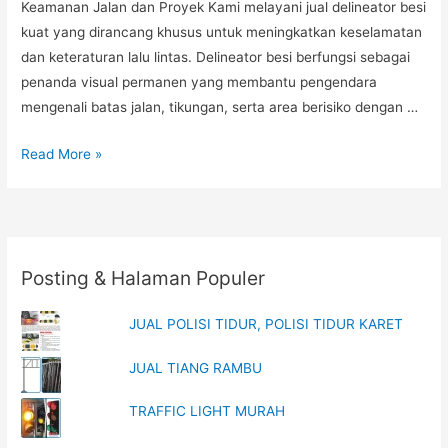
Keamanan Jalan dan Proyek Kami melayani jual delineator besi
kuat yang dirancang khusus untuk meningkatkan keselamatan
dan keteraturan lalu lintas. Delineator besi berfungsi sebagai
penanda visual permanen yang membantu pengendara
mengenali batas jalan, tikungan, serta area berisiko dengan …
Delineator
Read More »
Besi
Proyek
Jalan,
Jual
Posting & Halaman Populer
Delineator
Besi
JUAL POLISI TIDUR, POLISI TIDUR KARET
Kuat,
Pabrik
JUAL TIANG RAMBU
Delineator
Besi
TRAFFIC LIGHT MURAH
Indonesia