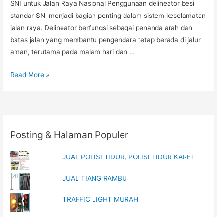
SNI untuk Jalan Raya Nasional Penggunaan delineator besi
standar SNI menjadi bagian penting dalam sistem keselamatan
jalan raya. Delineator berfungsi sebagai penanda arah dan
batas jalan yang membantu pengendara tetap berada di jalur
aman, terutama pada malam hari dan …
Delineator
Read More »
Besi
Standar
SNI,
Jual
Posting & Halaman Populer
Delineator
Besi
JUAL POLISI TIDUR, POLISI TIDUR KARET
Jalan
Raya,
JUAL TIANG RAMBU
Distributor
Delineator
TRAFFIC LIGHT MURAH
Besi