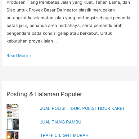
Produsen Tiang Pembatas Jalan yang Kuat, Tahan Lama, dan
Siap untuk Proyek Besar Delineator plastik merupakan
perangkat keselamatan jalan yang berfungsi sebagai penanda
batas jalur, penanda area berbahaya, serta pemandu arah
pengendara pada kondisi gelap atau berkabut. Untuk
kebutuhan proyek jalan …
Delineator
Read More »
Plastik
Reflektif,
Pabrik
Delineator
Posting & Halaman Populer
Plastik,
Harga
JUAL POLISI TIDUR, POLISI TIDUR KARET
Delineator
Plastik
JUAL TIANG RAMBU
Terbaru
TRAFFIC LIGHT MURAH