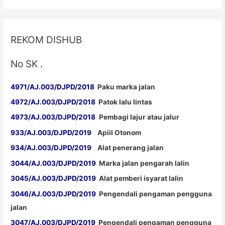
Katalog,
Harga
Rambu
REKOM DISHUB
Sulawesi
No SK .
4971/AJ.003/DJPD/2018
Paku marka jalan
4972/AJ.003/DJPD/2018
Patok lalu lintas
4973/AJ.003/DJPD/2018
Pembagi lajur atau jalur
933/AJ.003/DJPD/2019
Apiil Otonom
934/AJ.003/DJPD/2019
Alat penerang jalan
3044/AJ.003/DJPD/2019
Marka jalan pengarah lalin
3045/AJ.003/DJPD/2019
Alat pemberi isyarat lalin
3046/AJ.003/DJPD/2019
Pengendali pengaman pengguna
jalan
3047/AJ.003/DJPD/2019
Pengendali pengaman pengguna