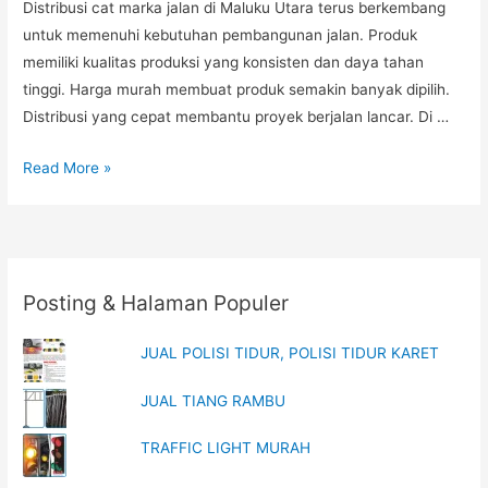
Distribusi cat marka jalan di Maluku Utara terus berkembang
untuk memenuhi kebutuhan pembangunan jalan. Produk
memiliki kualitas produksi yang konsisten dan daya tahan
tinggi. Harga murah membuat produk semakin banyak dipilih.
Distribusi yang cepat membantu proyek berjalan lancar. Di …
Distribusi
Read More »
Cat
Marka
Jalan
Maluku
Posting & Halaman Populer
Utara,
Pabrik
JUAL POLISI TIDUR, POLISI TIDUR KARET
Delineator
Besi
JUAL TIANG RAMBU
Kalimantan
TKDN
TRAFFIC LIGHT MURAH
E