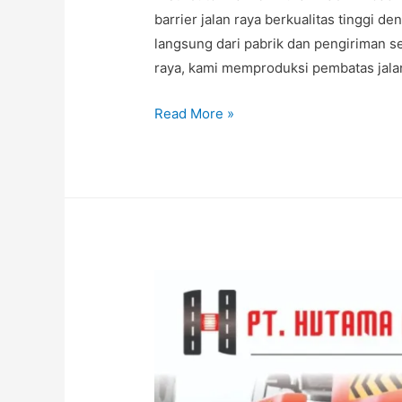
barrier jalan raya berkualitas tinggi de
langsung dari pabrik dan pengiriman se
raya, kami memproduksi pembatas jala
Road
Read More »
Barrier
Air
Original,
Harga
Barrier
Pengaman
Jalan,
Pabrik
Road
Barrier
Jalan