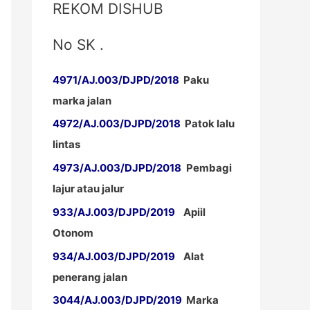
REKOM DISHUB
No SK .
4971/AJ.003/DJPD/2018
Paku
marka jalan
4972/AJ.003/DJPD/2018
Patok lalu
lintas
4973/AJ.003/DJPD/2018
Pembagi
lajur atau jalur
933/AJ.003/DJPD/2019
Apiil
Otonom
934/AJ.003/DJPD/2019
Alat
penerang jalan
3044/AJ.003/DJPD/2019
Marka