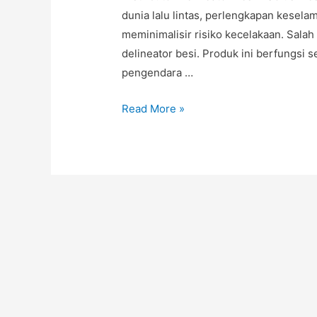
dunia lalu lintas, perlengkapan kesela
meminimalisir risiko kecelakaan. Salah
delineator besi. Produk ini berfungsi 
pengendara …
Distributor
Read More »
Delineator
Besi,
Delineator
Jalan
Berkualitas,
Harga
Delineator
Grosir