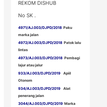
REKOM DISHUB
No SK .
4971/AJ.003/DJPD/2018
Paku
marka jalan
4972/AJ.003/DJPD/2018
Patok lalu
lintas
4973/AJ.003/DJPD/2018
Pembagi
lajur atau jalur
933/AJ.003/DJPD/2019
Apiil
Otonom
934/AJ.003/DJPD/2019
Alat
penerang jalan
3044/AJ.003/DJPD/2019
Marka