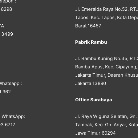
lepon :
Jl. Emeralda Raya No.52, RT.
 8298
Tapos, Kec. Tapos, Kota Dep
YA
Barat 16457
5 3499
Pabrik Rambu
Jl. Bambu Kuning No.35, RT.
Bambu Apus, Kec. Cipayung,
Jakarta Timur, Daerah Khusu
Whatsapp :
Jakarta 13890
1 962
Office Surabaya
Jl. Raya Wiguna Selatan, Gn.
/ WhatsApp:
Tambak, Kec. Gn. Anyar, Kot
03 6717
Jawa Timur 60294