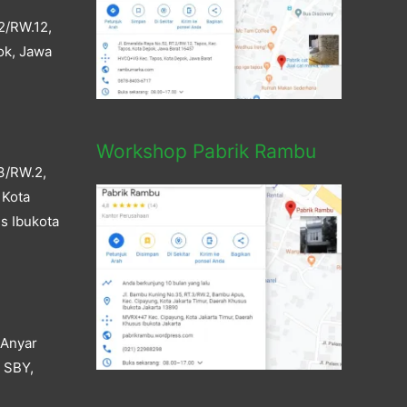
2/RW.12,
ok, Jawa
Workshop Pabrik Rambu
3/RW.2,
 Kota
s Ibukota
 Anyar
a SBY,