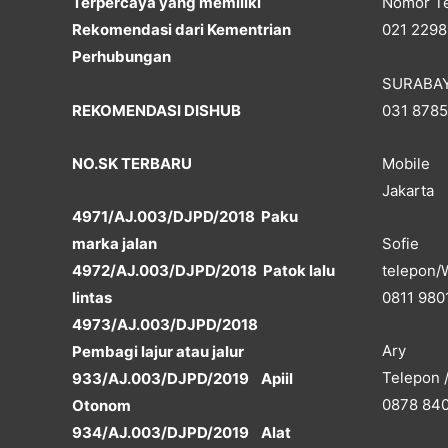
Terpercaya yang memiliki
Nomor Te
Rekomendasi dari Kementrian
021 2298
Perhubungan
SURABA
REKOMENDASI DISHUB
031 878
NO.SK TERBARU
Mobile
Jakarta
4971/AJ.003/DJPD/2018 Paku
marka jalan
Sofie
4972/AJ.003/DJPD/2018 Patok lalu
telepon/
lintas
0811 980
4973/AJ.003/DJPD/2018
Ary
Pembagi lajur atau jalur
Telepon 
933/AJ.003/DJPD/2019 Apiil
0878 84
Otonom
934/AJ.003/DJPD/2019 Alat