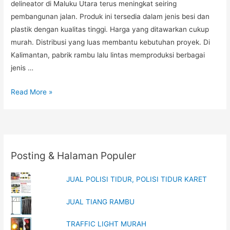
delineator di Maluku Utara terus meningkat seiring
pembangunan jalan. Produk ini tersedia dalam jenis besi dan
plastik dengan kualitas tinggi. Harga yang ditawarkan cukup
murah. Distribusi yang luas membantu kebutuhan proyek. Di
Kalimantan, pabrik rambu lalu lintas memproduksi berbagai
jenis …
Distributor
Read More »
Delineator
Maluku
Utara,
Pabrik
Posting & Halaman Populer
Rambu
Kalimantan,
JUAL POLISI TIDUR, POLISI TIDUR KARET
Harga
Cat
JUAL TIANG RAMBU
Marka
Sulawesi
TRAFFIC LIGHT MURAH