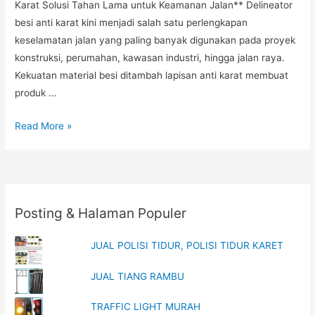
Karat Solusi Tahan Lama untuk Keamanan Jalan** Delineator
besi anti karat kini menjadi salah satu perlengkapan
keselamatan jalan yang paling banyak digunakan pada proyek
konstruksi, perumahan, kawasan industri, hingga jalan raya.
Kekuatan material besi ditambah lapisan anti karat membuat
produk …
Harga
Read More »
Delineator
Besi
Anti
Karat,
Posting & Halaman Populer
Delineator
Jalan
JUAL POLISI TIDUR, POLISI TIDUR KARET
Besi,
Distributor
JUAL TIANG RAMBU
Delineator
Terpercaya
TRAFFIC LIGHT MURAH