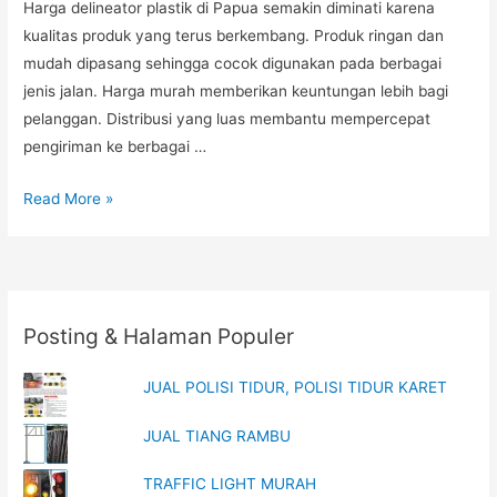
Harga delineator plastik di Papua semakin diminati karena
kualitas produk yang terus berkembang. Produk ringan dan
mudah dipasang sehingga cocok digunakan pada berbagai
jenis jalan. Harga murah memberikan keuntungan lebih bagi
pelanggan. Distribusi yang luas membantu mempercepat
pengiriman ke berbagai …
Harga
Read More »
Delineator
Plastik
Papua,
Distributor
Posting & Halaman Populer
Rambu
Jalan
JUAL POLISI TIDUR, POLISI TIDUR KARET
Kalimantan,
Produksi
JUAL TIANG RAMBU
Cat
Jalan
TRAFFIC LIGHT MURAH