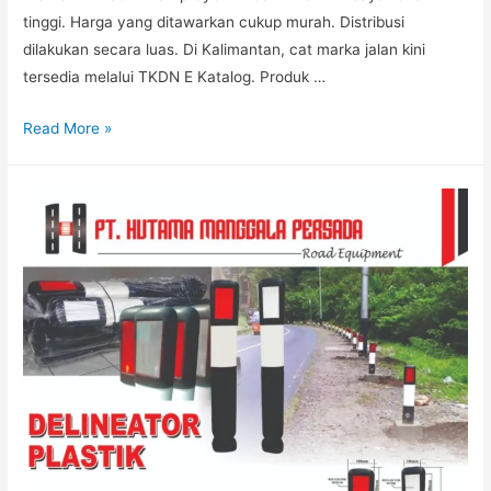
tinggi. Harga yang ditawarkan cukup murah. Distribusi
dilakukan secara luas. Di Kalimantan, cat marka jalan kini
tersedia melalui TKDN E Katalog. Produk …
Pabrik
Read More »
Paku
Marka
Maluku
Utara,
Harga
Cat
Marka
Kalimantan
TKDN
E
Katalog,
Distributor
Rambu