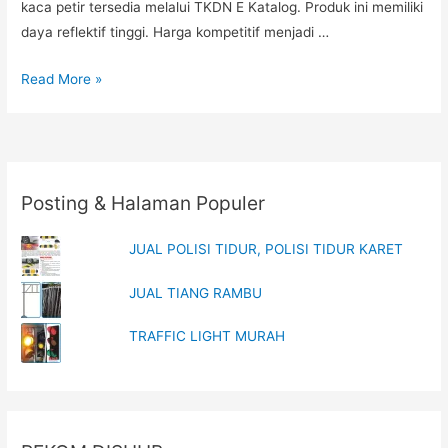
kaca petir tersedia melalui TKDN E Katalog. Produk ini memiliki
daya reflektif tinggi. Harga kompetitif menjadi …
Pabrik
Read More »
Delineator
Maluku
Utara,
Harga
Posting & Halaman Populer
Paku
Marka
JUAL POLISI TIDUR, POLISI TIDUR KARET
Kalimantan
TKDN
JUAL TIANG RAMBU
E
Katalog,
TRAFFIC LIGHT MURAH
Distributor
Rambu
Sulawesi