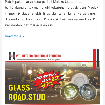
Pabrik paku marka kaca petir di Maluku Utara terus
berkembang untuk memenuhi kebutuhan proyek jalan. Produk
ini memiliki daya reflektif tinggi dan tahan lama. Harga yang
ditawarkan cukup murah. Distribusi dilakukan secara luas. Di
Kalimantan, cat marka jalan kini …
Pabrik
Read More »
Paku
Marka
Petir
Maluku
Utara,
Harga
Cat
Marka
Kalimantan
TKDN
E