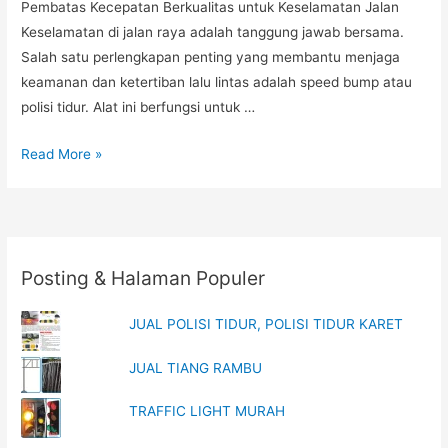
Pembatas Kecepatan Berkualitas untuk Keselamatan Jalan
Keselamatan di jalan raya adalah tanggung jawab bersama.
Salah satu perlengkapan penting yang membantu menjaga
keamanan dan ketertiban lalu lintas adalah speed bump atau
polisi tidur. Alat ini berfungsi untuk …
Distributor
Read More »
Speed
Bump,
Harga
Speed
Posting & Halaman Populer
Bump
Karet
JUAL POLISI TIDUR, POLISI TIDUR KARET
Terbaru,
Jual
JUAL TIANG RAMBU
Speed
Bump
TRAFFIC LIGHT MURAH
Jalan