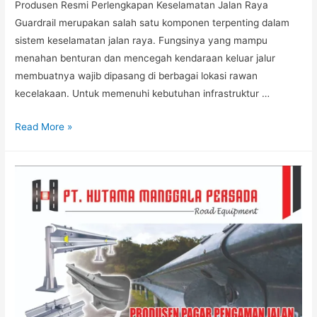
Produsen Resmi Perlengkapan Keselamatan Jalan Raya
Guardrail merupakan salah satu komponen terpenting dalam
sistem keselamatan jalan raya. Fungsinya yang mampu
menahan benturan dan mencegah kendaraan keluar jalur
membuatnya wajib dipasang di berbagai lokasi rawan
kecelakaan. Untuk memenuhi kebutuhan infrastruktur …
Pabrik
Read More »
Guardrail
Jalan,
Guardrail
Jalan
Murah,
Jual
Guardrail
Jalan,
Guardrail
Jalan