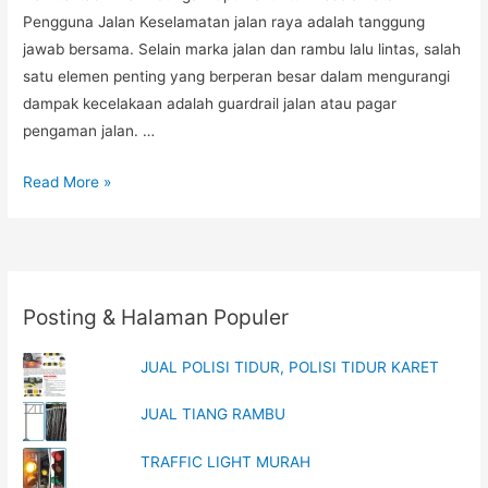
Pengguna Jalan Keselamatan jalan raya adalah tanggung
jawab bersama. Selain marka jalan dan rambu lalu lintas, salah
satu elemen penting yang berperan besar dalam mengurangi
dampak kecelakaan adalah guardrail jalan atau pagar
pengaman jalan. …
Guardrail
Read More »
Jalan
Jakarta,
Harga
Guardrail
Posting & Halaman Populer
Jalan
Surabaya,
JUAL POLISI TIDUR, POLISI TIDUR KARET
Jual
Guardrail
JUAL TIANG RAMBU
Murah,
Guardrail
TRAFFIC LIGHT MURAH
Jalan