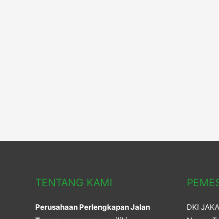
Jalan
Tahan
Lama
TENTANG KAMI
PEME
Perusahaan Perlengkapan Jalan
DKI JAK