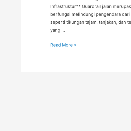
Infrastruktur** Guardrail jalan merup
berfungsi melindungi pengendara dari r
seperti tikungan tajam, tanjakan, dan t
yang …
Jual
Read More »
Pagar
Pengaman
Jalan,
Harga
Guardrail
Jalan
Optimal,
Guardrail
Aspal,
Guardrail