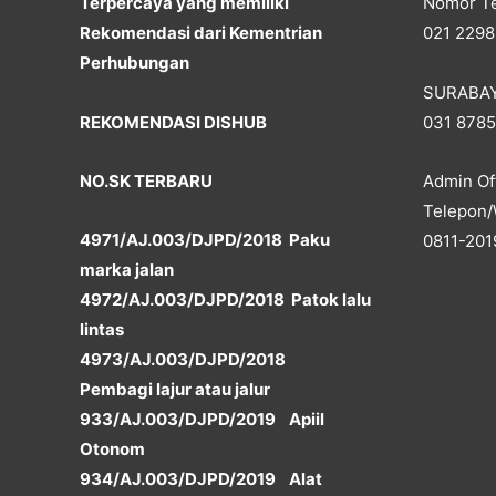
Terpercaya yang memiliki
Nomor Te
Rekomendasi dari Kementrian
021 2298
Perhubungan
SURABA
REKOMENDASI DISHUB
031 878
NO.SK TERBARU
Admin Off
Telepon/
4971/AJ.003/DJPD/2018 Paku
0811-201
marka jalan
4972/AJ.003/DJPD/2018 Patok lalu
lintas
4973/AJ.003/DJPD/2018
Pembagi lajur atau jalur
933/AJ.003/DJPD/2019 Apiil
Otonom
934/AJ.003/DJPD/2019 Alat