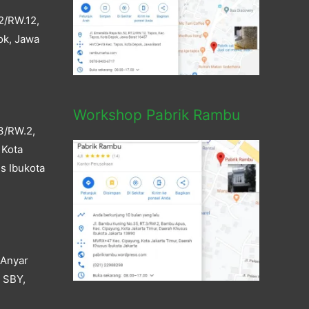
2/RW.12,
ok, Jawa
Workshop Pabrik Rambu
3/RW.2,
 Kota
s Ibukota
 Anyar
a SBY,