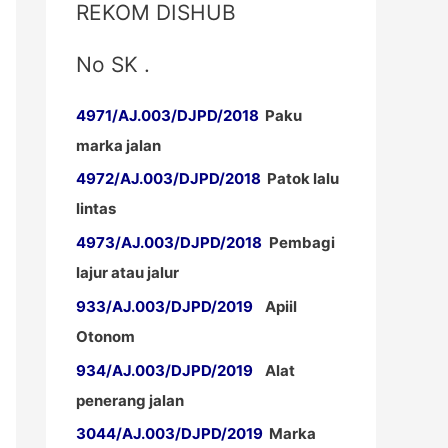
REKOM DISHUB
No SK .
4971/AJ.003/DJPD/2018
Paku
marka jalan
4972/AJ.003/DJPD/2018
Patok lalu
lintas
4973/AJ.003/DJPD/2018
Pembagi
lajur atau jalur
933/AJ.003/DJPD/2019
Apiil
Otonom
934/AJ.003/DJPD/2019
Alat
penerang jalan
3044/AJ.003/DJPD/2019
Marka