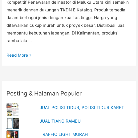
Kompetitif Penawaran delineator di Maluku Utara kini semakin
menarik dengan dukungan TKDN E Katalog. Produk tersedia
dalam berbagai jenis dengan kualitas tinggi. Harga yang
ditawarkan cukup murah untuk proyek besar. Distribusi luas
membantu kebutuhan lapangan. Di Kalimantan, produksi
rambu lalu …
Penawaran
Read More »
Delineator
Maluku
Utara
TKDN
Posting & Halaman Populer
E
Katalog,
JUAL POLISI TIDUR, POLISI TIDUR KARET
Produksi
Rambu
JUAL TIANG RAMBU
Kalimantan
Modern,
TRAFFIC LIGHT MURAH