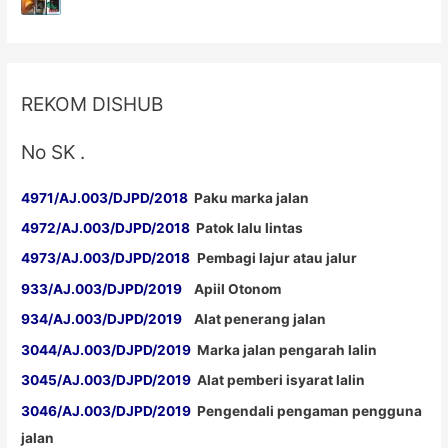
Harga
Cat
Marka
Sulawesi
REKOM DISHUB
Kompetitif
No SK .
4971/AJ.003/DJPD/2018
Paku marka jalan
4972/AJ.003/DJPD/2018
Patok lalu lintas
4973/AJ.003/DJPD/2018
Pembagi lajur atau jalur
933/AJ.003/DJPD/2019
Apiil Otonom
934/AJ.003/DJPD/2019
Alat penerang jalan
3044/AJ.003/DJPD/2019
Marka jalan pengarah lalin
3045/AJ.003/DJPD/2019
Alat pemberi isyarat lalin
3046/AJ.003/DJPD/2019
Pengendali pengaman pengguna
jalan